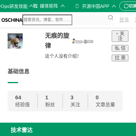
媒体矩阵
vOps研发效能
开源中国APP
切
登录
+ 关
无痕的旋
注
律
私 信
这个人没有介绍！
拉 黑
基础信息
64
1
3
0
经验值
粉丝
关注
文章总量
技术雷达