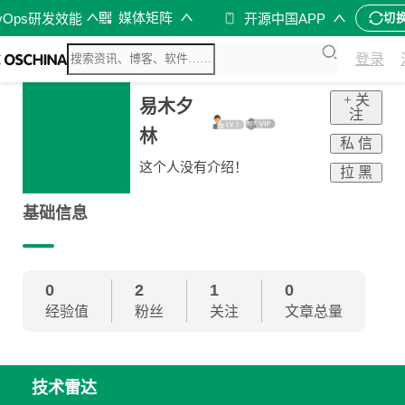
媒体矩阵
vOps研发效能
开源中国APP
切
登录
+ 关
易木夕
注
林
私 信
这个人没有介绍！
拉 黑
基础信息
0
2
1
0
经验值
粉丝
关注
文章总量
技术雷达