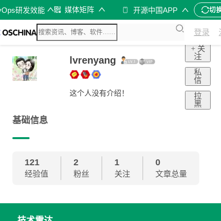
媒体矩阵
vOps研发效能
开源中国APP
切
登录
+ 关
注
lvrenyang
私
信
这个人没有介绍！
拉
黑
基础信息
121
2
1
0
经验值
粉丝
关注
文章总量
技术雷达