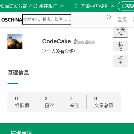
媒体矩阵
vOps研发效能
开源中国APP
切
登录
+ 关
注
CodeCake
私
信
这个人没有介绍！
拉
黑
基础信息
0
2
1
0
经验值
粉丝
关注
文章总量
技术雷达