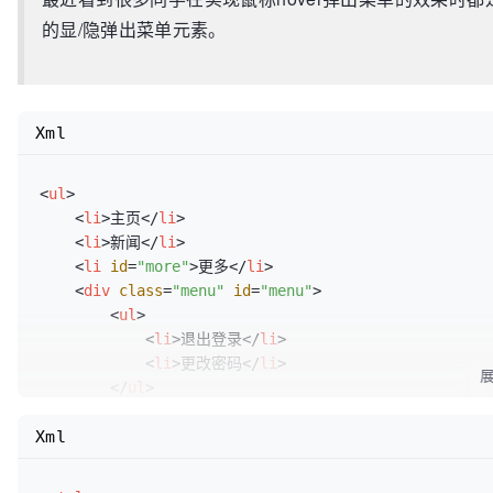
的显/隐弹出菜单元素。
Xml
<
ul
>
<
li
>
主页
</
li
>
<
li
>
新闻
</
li
>
<
li
id
=
"more"
>
更多
</
li
>
<
div
class
=
"menu"
id
=
"menu"
>
<
ul
>
<
li
>
退出登录
</
li
>
<
li
>
更改密码
</
li
>
</
ul
>
</
div
>
Xml
</
ul
>