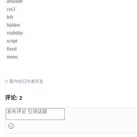
absolute
css3
left
hidden
visibility
script
fixed
menu
© 著作权归作者所有
评论: 2