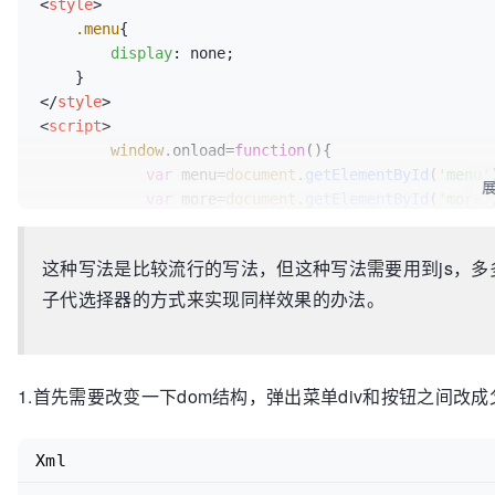
<
style
>
.menu
{

display
: none;

</
style
>
<
script
>
window
.
onload
=
function
(
){

var
 menu=
document
.
getElementById
(
'menu'
var
 more=
document
.
getElementById
(
'more'
            more.
addEventListener
(
'mouseenter'
,
func
                menu.
style
.
display
=
"block"
;

这种写法是比较流行的写法，但这种写法需要用到js，多
            });

子代选择器的方式来实现同样效果的办法。
            more.
addEventListener
(
'mouseleave'
,
func
                menu.
style
.
display
=
"none"
;

            });

1.首先需要改变一下dom结构，弹出菜单div和按钮之间改
</
script
>
Xml