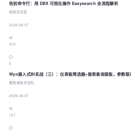
告别命令行：用 DBX 可视化操作 Easysearch 全流程解析
极限实验室
|
2026-08-07
|
470
|
0
Wyn嵌入式BI实战（三）：仪表板筛选器+报表查询面板，参数联
葡萄城技术团队
|
2026-08-07
|
127
|