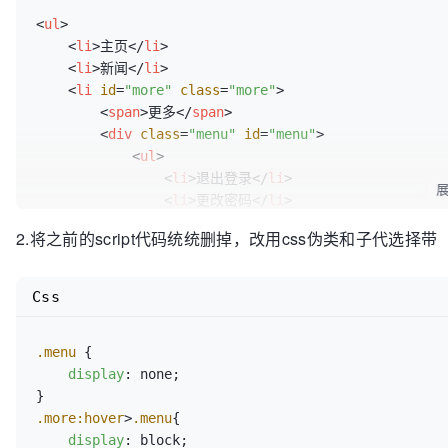
<
ul
>
<
li
>
主页
</
li
>
<
li
>
新闻
</
li
>
<
li
id
=
"more"
class
=
"more"
>
<
span
>
更多
</
span
>
<
div
class
=
"menu"
id
=
"menu"
>
<
ul
>
<
li
>
退出登录
</
li
>
<
li
>
更改密码
</
li
>
</
ul
>
2.将之前的script代码统统删掉，改用css伪类和子代选择带
</
div
>
</
li
>
Css
</
ul
>
.menu
 {

display
: none;

.more
:hover
>
.menu
{

display
: block;
