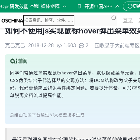
媒体矩阵
vOps研发效能
开源中国APP
切
登录
如何不使用js实现鼠标hover弹出菜单效
克己克己
2018-12-28
1,603
2
收录于
大前端
专区
同学们常通过JS实现鼠标hover弹出菜单，默认隐藏菜单元
CSS伪类结合子代选择器的实现方法：将DOM结构改为父子关
码，代码更精简且避免事件绑定问题。若要提升体验，可加CS
单脱离文档流以提高性能。
总结由社区平台通过AI大模型技术生成
最近看到很多同学在实现鼠标hover弹出菜单的效果时都