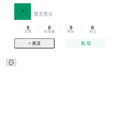
?
暂无签名
0
0
0
0
文章
经验值
粉丝
关注
+ 关注
私 信