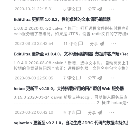
发生变化时 当内部文件没有发生变化时 如果需要显示提示 显示提
2020-10-21 22:15:31
6
评论
分享
EditUltra 更新至 1.0.8.2，性能卓越的文本/源码编辑器
1.0.8.2 2020-08-22 calvin * 修正：打开远程文件时
edis服务端字符编码，如果是UTF8，设置.redis文件的字符编码也为U
新增：JSON文件编辑区右边增加符号树框，显示解析出来的标记
2020-08-23 22:42:54
11
评论
分享
EditUltra 更新至 v1.0.4.0，文本/源码编辑器+数据库客户端+Re
1.0.4.0 2020-08-08 calvin * 新增：选中
按钮的位置错位问题 * 修正：远程服务器上文件名中包含空格时，无法打开的
编辑区（含行号边、折叠边）、符号列表区、符号列表树、事件
2020-08-09 22:56:05
7
评论
分享
hetao 更新至 v0.15.0，支持搭载应用的国产原创 Web 服务器
0.15.0 2020-03-14 calvin 新增支持socgi，可以嵌入服务端
------------------------------------------
开启Keep-Alive和gzip压缩（现代浏览器默认开启）时性能比ng.
2020-03-22 00:42:10
9
评论
分享
sqlaction 更新至 v0.2.1.0，自动生成 JDBC 代码的数据库持