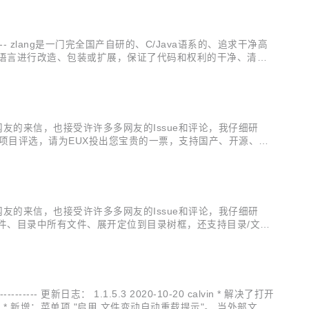
--------------------- zlang是一门完全国产自研的、C/Java语系的、追求干净高
已有语言进行改造、包装或扩展，保证了代码和权利的干净、清晰
心网友的来信，也接受许许多多网友的Issue和评论，我仔细研
源项目评选，请为EUX投出您宝贵的一票，支持国产、开源、免
--------...
心网友的来信，也接受许许多多网友的Issue和评论，我仔细研
文件、目录中所有文件、展开定位到目录树框，还支持目录/文件
件打开期间自动设置为只读； 文件换行符和字符编码转换； 高
------------ 更新日志： 1.1.5.3 2020-10-20 calvin * 解决了打开
in * 新增：菜单项 "启用 文件变动自动重载提示"。 当外部文件