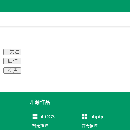
+ 关注
私 信
拉 黑
开源作品
iLOG3
phptpl
暂无描述
暂无描述