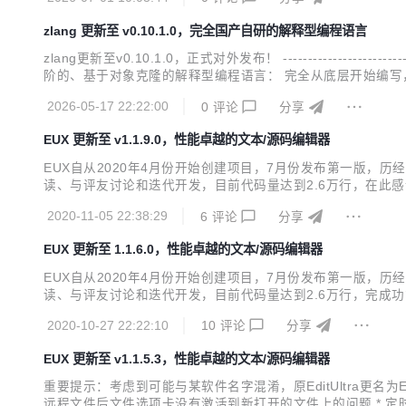
zlang 更新至 v0.10.1.0，完全国产自研的解释型编程语言
zlang更新至v0.10.1.0，正式对外发布！ ---------------------------
阶的、基于对象克隆的解释型编程语言： 完全从底层开始编写，
与自主可控。 定位：简洁、高效、易上手、全栈能力，兼顾开发
2026-05-17 22:22:00
0
评论
分享
EUX 更新至 v1.1.9.0，性能卓越的文本/源码编辑器
EUX自从2020年4月份开始创建项目，7月份发布第一版，历经
读、与评友讨论和迭代开发，目前代码量达到2.6万行，在此感
费的中国自己的文本/源码编辑器，谢谢 ：） 投票地址：https://www.oschina.ne
2020-11-05 22:38:29
6
评论
分享
EUX 更新至 1.1.6.0，性能卓越的文本/源码编辑器
EUX自从2020年4月份开始创建项目，7月份发布第一版，历经
读、与评友讨论和迭代开发，目前代码量达到2.6万行，完成功
的创建、改名、删除等； 通过SFTP协议远程打开文件，还支
2020-10-27 22:22:10
10
评论
分享
级的切剪、复制和粘贴； 查找和替换、一键列...
EUX 更新至 v1.1.5.3，性能卓越的文本/源码编辑器
重要提示：考虑到可能与某软件名字混淆，原EditUltra更名为EUX。 --------------
远程文件后文件选项卡没有激活到新打开的文件上的问题 * 定时刷新符号