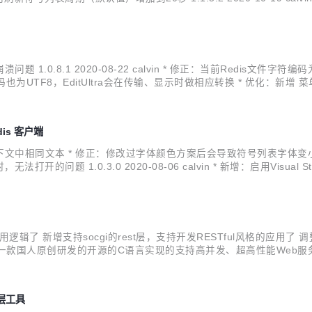
示...
有时程序崩溃问题 1.0.8.1 2020-08-22 calvin * 修正：当前Re
TF8，EditUltra会在传输、显示时做相应转换 * 优化：新增 菜单项 "文件"-
树 * 新增：XML文件编辑区右边增加符号树框，显示解...
dis 客户端
文本时，自动高亮上下文中相同文本 * 修正：修改过字体颜色方案后会导致符号列
问题 1.0.3.0 2020-08-06 calvin * 新增：启用Visual
输出区、事件输出表格区背景色调整为暗黑，以及部分语法着色值调整，不
应用逻辑了 新增支持socgi的rest层，支持开发RESTful风格的应用了 调整了目录文件架
---------- 2. 概述 hetao是一款国人原创研发的开源的C语言实现的支持高并发、
..
久层工具