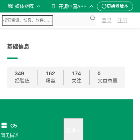
媒体矩阵
开源中国APP
切换老版本
登录
注册
基础信息
349
162
174
0
经验值
粉丝
关注
文章总量
G5
更多
暂无描述