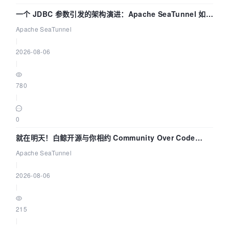
一个 JDBC 参数引发的架构演进：Apache SeaTunnel 如何
解决数据同步中的“定时 Flush”难题
Apache SeaTunnel
|
2026-08-06
|
780
|
0
就在明天！白鲸开源与你相约 Community Over Code
Asia 2026 主题演讲！
Apache SeaTunnel
|
2026-08-06
|
215
|