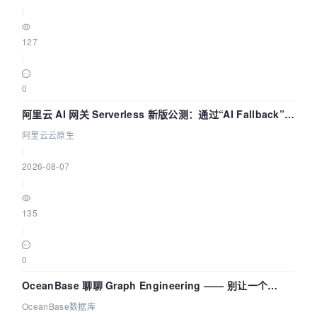
|
127
|
0
阿里云 AI 网关 Serverless 新版公测：通过“AI Fallback”与
拓扑可视化构建 AI 流量治理底座
阿里云云原生
|
2026-08-07
|
135
|
0
OceanBase 聊聊 Graph Engineering —— 别让一个
Agent 既当运动员又
OceanBase数据库