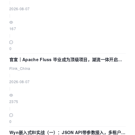
|
2026-08-07
|
167
|
0
官宣｜Apache Fluss 毕业成为顶级项目，湖流一体开启
Agentic Lake 全面实时化时代
Flink_China
|
2026-08-07
|
2375
|
0
Wyn嵌入式BI实战（一）：JSON API带参数接入，多租户数