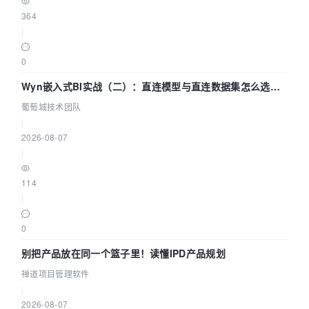
364
|
0
Wyn嵌入式BI实战（二）：直连模型与直连数据集怎么选，
参数为什么不生效？| 葡萄城技术团队
葡萄城技术团队
|
2026-08-07
|
114
|
0
别把产品放在同一个篮子里！读懂IPD产品规划
禅道项目管理软件
|
2026-08-07