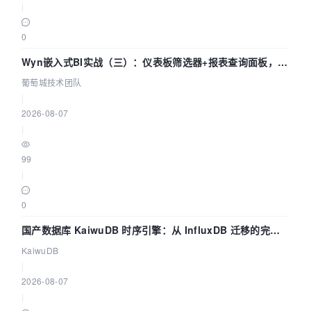
|
0
Wyn嵌入式BI实战（三）：仪表板筛选器+报表查询面板，参
数联动全闭环
葡萄城技术团队
|
2026-08-07
|
99
|
0
国产数据库 KaiwuDB 时序引擎：从 InfluxDB 迁移的完整
技术路径
KaiwuDB
|
2026-08-07
|