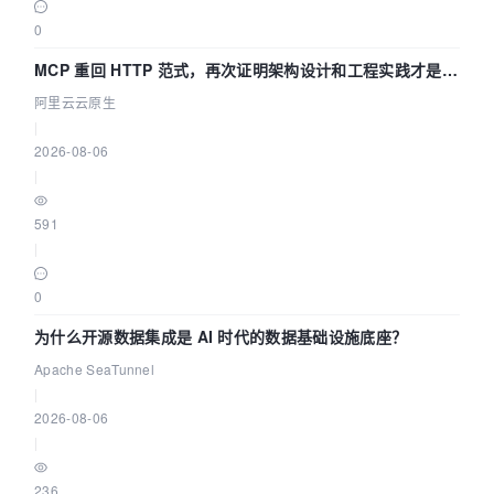
0
MCP 重回 HTTP 范式，再次证明架构设计和工程实践才是稀
缺资源
阿里云云原生
|
2026-08-06
|
591
|
0
为什么开源数据集成是 AI 时代的数据基础设施底座？
Apache SeaTunnel
|
2026-08-06
|
236