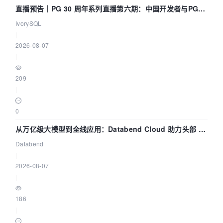
直播预告｜PG 30 周年系列直播第六期：中国开发者与PG内
核——我们改得动吗？我们贡献了什么？
IvorySQL
|
2026-08-07
|
209
|
0
从万亿级大模型到全线应用：Databend Cloud 助力头部 AI
企业构建全链路 Trace 数据管道
Databend
|
2026-08-07
|
186
|