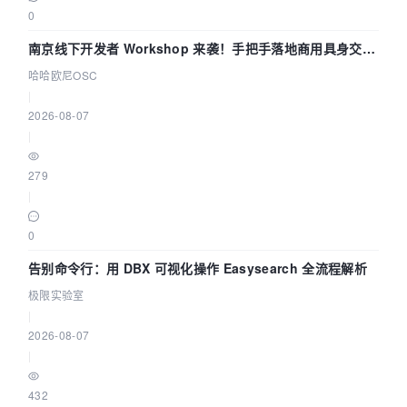
0
南京线下开发者 Workshop 来袭！手把手落地商用具身交互
智能 Agent 应用
哈哈欧尼OSC
|
2026-08-07
|
279
|
0
告别命令行：用 DBX 可视化操作 Easysearch 全流程解析
极限实验室
|
2026-08-07
|
432