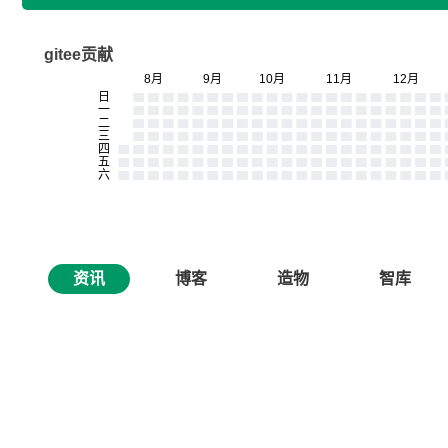
gitee贡献
资讯
博客
造物
智库