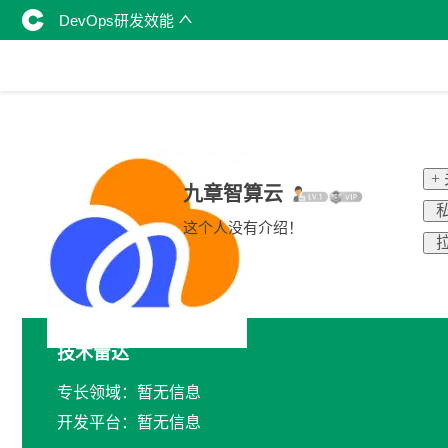
DevOps研发效能
+
九章智算云
私
这个人没有介绍！
拉
技术雷达
专长领域：暂无信息
开发平台：暂无信息