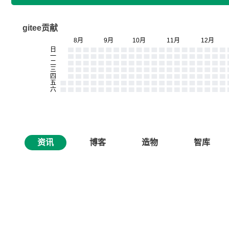
gitee贡献
资讯
博客
造物
智库