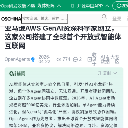
媒体矩阵
vOps研发效能
开源中国APP
切
登录
亚马逊AWS GenAI资深科学家创立，
这家公司搭建了全球首个开放式智能体
互联网
收
2026-
AI & 大
专
OpenAgents
774
2
录
04-22
数据
区
于
复制
AI智能体从实验室走向全民日常，引发“养AI小龙虾”热
潮，但个体Agent间孤立，无法互通。开发者建封闭团队，
企业则在多Agent协同中遇瓶颈。2026年，AI Agent市场
规模将超5000亿美元，行业矛盾加剧。单Agent能力持续
进化，但Agent间“孤岛化”严重，协议割据导致协作困难。
OpenAgents作为先导者，推出全球首个开放式智能体网络
框架ONM，兼容多协议，解决网络边界、寻址、资源定位