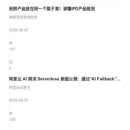
别把产品放在同一个篮子里！读懂IPD产品规划
禅道项目管理软件
|
2026-08-07
|
127
|
0
阿里云 AI 网关 Serverless 新版公测：通过“AI Fallback”与
拓扑可视化构建 AI 流量治理底座
阿里云云原生
|
2026-08-07
|
135
|