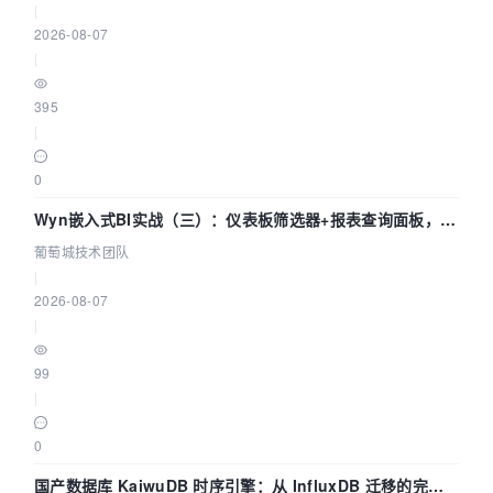
|
2026-08-07
|
395
|
0
Wyn嵌入式BI实战（三）：仪表板筛选器+报表查询面板，参
数联动全闭环
葡萄城技术团队
|
2026-08-07
|
99
|
0
国产数据库 KaiwuDB 时序引擎：从 InfluxDB 迁移的完整