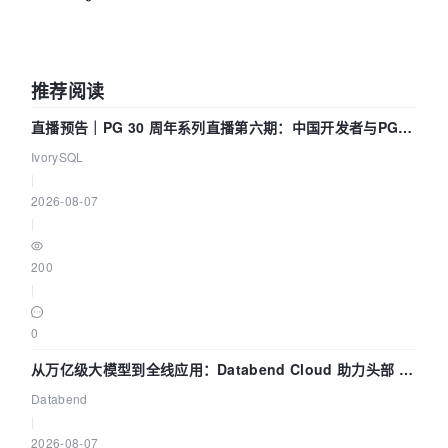
推荐阅读
直播预告｜PG 30 周年系列直播第六期：中国开发者与PG内
核——我们改得动吗？我们贡献了什么？
IvorySQL
|
2026-08-07
|
200
|
0
从万亿级大模型到全线应用：Databend Cloud 助力头部 AI
企业构建全链路 Trace 数据管道
Databend
|
2026-08-07