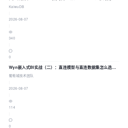
技术路径
KaiwuDB
|
2026-08-07
|
340
|
0
Wyn嵌入式BI实战（二）：直连模型与直连数据集怎么选，
参数为什么不生效？| 葡萄城技术团队
葡萄城技术团队
|
2026-08-07
|
114
|
0