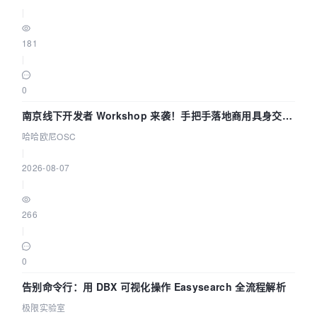
|
181
|
0
南京线下开发者 Workshop 来袭！手把手落地商用具身交互
智能 Agent 应用
哈哈欧尼OSC
|
2026-08-07
|
266
|
0
告别命令行：用 DBX 可视化操作 Easysearch 全流程解析
极限实验室