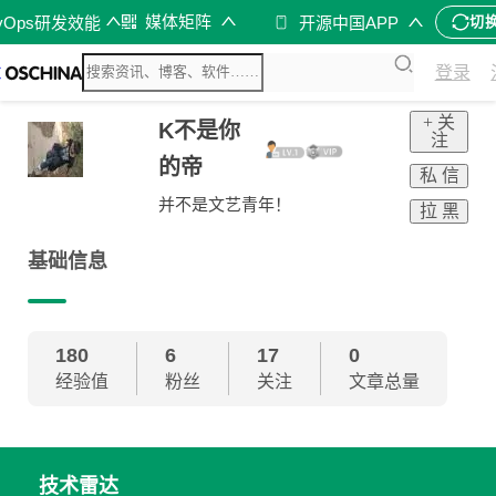
媒体矩阵
vOps研发效能
开源中国APP
切
登录
+ 关
K不是你
注
的帝
私 信
并不是文艺青年！
拉 黑
基础信息
180
6
17
0
经验值
粉丝
关注
文章总量
技术雷达