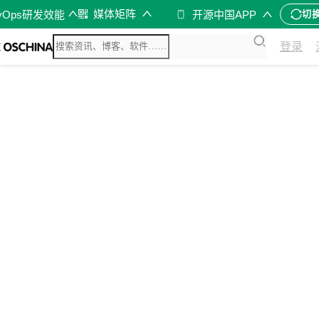
媒体矩阵
vOps研发效能
开源中国APP
切
登录