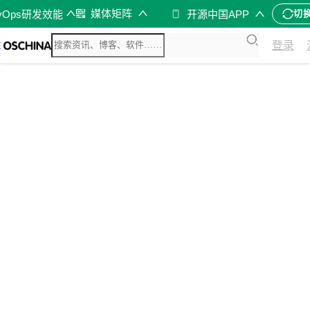
媒体矩阵
vOps研发效能
开源中国APP
切
登录