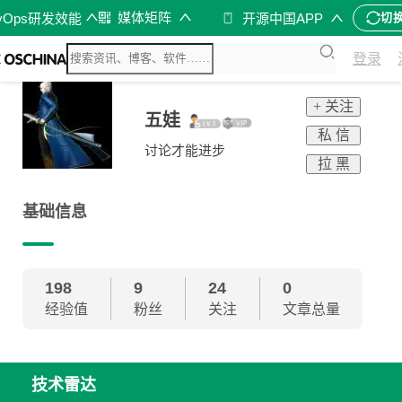
媒体矩阵
vOps研发效能
开源中国APP
切
登录
+ 关注
五娃
私 信
讨论才能进步
拉 黑
基础信息
198
9
24
0
经验值
粉丝
关注
文章总量
技术雷达