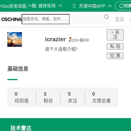
媒体矩阵
vOps研发效能
开源中国APP
切
登录
+ 关
注
icrazier
私 信
这个人没有介绍！
拉 黑
基础信息
0
3
5
0
经验值
粉丝
关注
文章总量
技术雷达