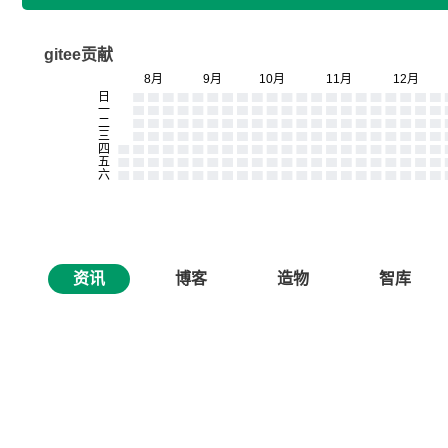
gitee贡献
资讯
博客
造物
智库