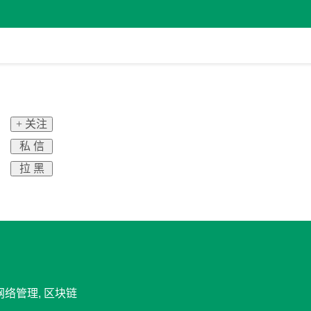
+ 关注
私 信
拉 黑
/网络管理, 区块链