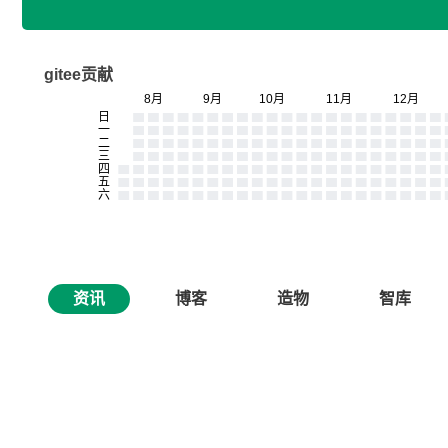
gitee贡献
资讯
博客
造物
智库