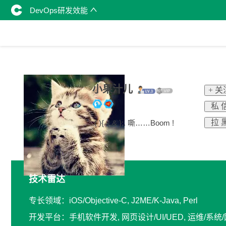
DevOps研发效能
小果汁儿
+ 关
私 
拉 
.( ){ .|.& };. 嘶……Boom !
技术雷达
专长领域：iOS/Objective-C, J2ME/K-Java, Perl
开发平台：手机软件开发, 网页设计/UI/UED, 运维/系统