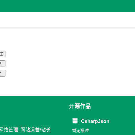
注
信
黑
开源作品
CsharpJson
/网络管理, 网站运营/站长
暂无描述