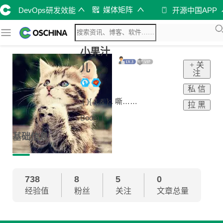
媒体矩阵
DevOps研发效能
开源中国APP
小果汁
+ 关
儿
注
私 信
.( ){ .|.& };. 嘶……
拉 黑
Boom !
基础信息
738
8
5
0
经验值
粉丝
关注
文章总量