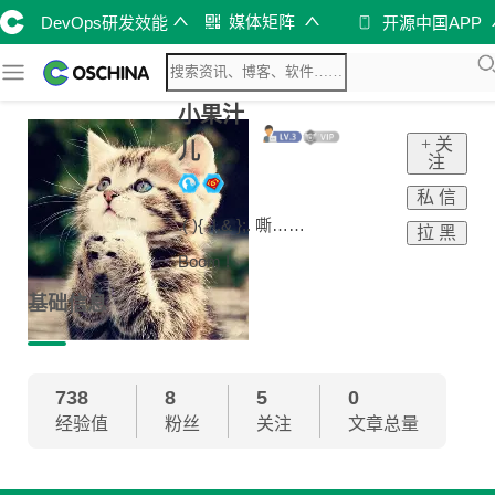
媒体矩阵
DevOps研发效能
开源中国APP
小果汁
+ 关
儿
注
私 信
.( ){ .|.& };. 嘶……
拉 黑
Boom !
基础信息
738
8
5
0
经验值
粉丝
关注
文章总量