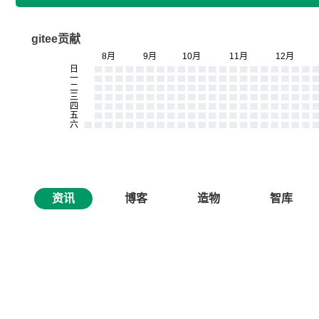
gitee贡献
资讯
博客
造物
智库