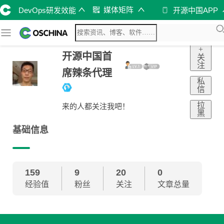
媒体矩阵
DevOps研发效能
开源中国APP
+
开源中国首
关
注
席辣条代理
私
信
拉
来的人都关注我吧！
黑
基础信息
159
9
20
0
经验值
粉丝
关注
文章总量