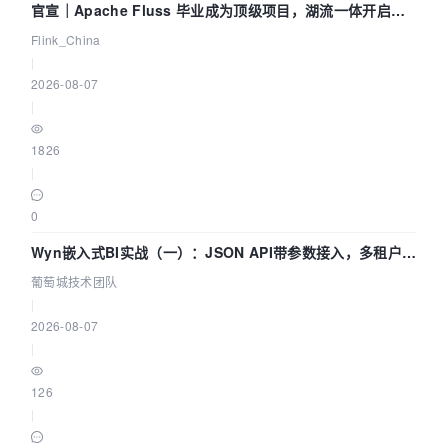
官宣｜Apache Fluss 毕业成为顶级项目，湖流一体开启
Agentic Lake 全面实时化时代
Flink_China
|
2026-08-07
|
1826
|
0
Wyn嵌入式BI实战（一）：JSON API带参数接入，多租户数
据源配置指南 | 葡萄城技术团队
葡萄城技术团队
|
2026-08-07
|
126
|