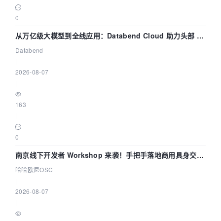
0
从万亿级大模型到全线应用：Databend Cloud 助力头部 AI
企业构建全链路 Trace 数据管道
Databend
|
2026-08-07
|
163
|
0
南京线下开发者 Workshop 来袭！手把手落地商用具身交互
智能 Agent 应用
哈哈欧尼OSC
|
2026-08-07
|