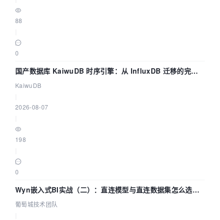
88
|
0
国产数据库 KaiwuDB 时序引擎：从 InfluxDB 迁移的完整
技术路径
KaiwuDB
|
2026-08-07
|
198
|
0
Wyn嵌入式BI实战（二）：直连模型与直连数据集怎么选，
参数为什么不生效？| 葡萄城技术团队
葡萄城技术团队
|