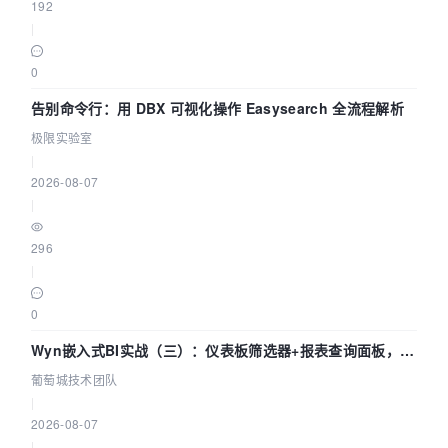
192
|
0
告别命令行：用 DBX 可视化操作 Easysearch 全流程解析
极限实验室
|
2026-08-07
|
296
|
0
Wyn嵌入式BI实战（三）：仪表板筛选器+报表查询面板，参
数联动全闭环
葡萄城技术团队
|
2026-08-07
|