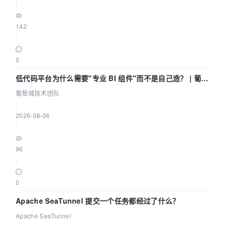
|
142
|
0
低代码平台为什么需要"专业 BI 组件"而不是自己造？ | 葡萄
城技术团队
葡萄城技术团队
|
2026-08-06
|
96
|
0
Apache SeaTunnel 提交一个任务都经过了什么？
Apache SeaTunnel
|