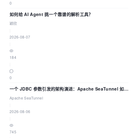
0
如何给 AI Agent 挑一个靠谱的解析工具？
颖欣
|
2026-08-07
|
184
|
0
一个 JDBC 参数引发的架构演进：Apache SeaTunnel 如何
解决数据同步中的“定时 Flush”难题
Apache SeaTunnel
|
2026-08-06
|
745