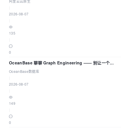
拓扑可视化构建 AI 流量治理底座
阿里云云原生
|
2026-08-07
|
135
|
0
OceanBase 聊聊 Graph Engineering —— 别让一个
Agent 既当运动员又
OceanBase数据库
|
2026-08-07
|
149
|
0