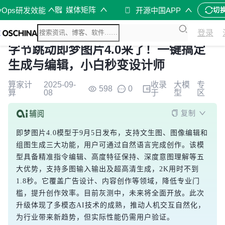
媒体矩阵
vOps研发效能
开源中国APP
切
登录
字节跳动即梦图片4.0来了！一键搞定
生成与编辑，小白秒变设计师
算家计
2025-09-
收录
大模
专
598
0
算
08
于
型
区
复制
即梦图片4.0模型于9月5日发布，支持文生图、图像编辑和
组图生成三大功能，用户可通过自然语言完成创作。该模
型具备精准指令编辑、高度特征保持、深度意图理解等五
大优势，支持多图输入输出及超高清生成，2K用时不到
1.8秒。它覆盖广告设计、内容创作等领域，降低专业门
槛，提升创作效率。目前灰测中，未来将全面开放。此次
升级体现了多模态AI技术的成熟，推动人机交互自然化，
为行业带来新趋势，但实际性能仍需用户验证。