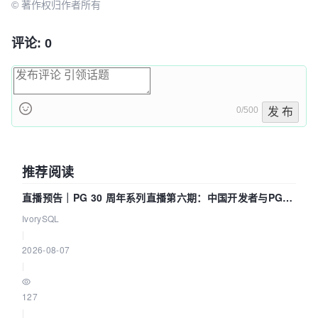
© 著作权归作者所有
评论: 0
0/500
发 布
推荐阅读
直播预告｜PG 30 周年系列直播第六期：中国开发者与PG内
核——我们改得动吗？我们贡献了什么？
IvorySQL
|
2026-08-07
|
127
|