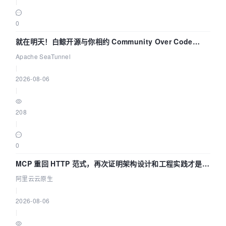
|
0
就在明天！白鲸开源与你相约 Community Over Code
Asia 2026 主题演讲！
Apache SeaTunnel
|
2026-08-06
|
208
|
0
MCP 重回 HTTP 范式，再次证明架构设计和工程实践才是稀
缺资源
阿里云云原生
|
2026-08-06
|