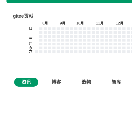
gitee贡献
资讯
博客
造物
智库