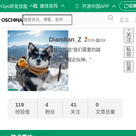
媒体矩阵
vOps研发效能
开源中国APP
切
登录
+
关
Diandian_Z
注
私
苏格拉底说“我们需要的越
信
少，我们越近似神。”
拉
黑
基础信息
119
4
41
0
经验值
粉丝
关注
文章总量