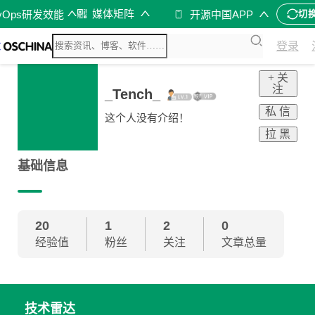
媒体矩阵
vOps研发效能
开源中国APP
切
登录
+ 关
注
_Tench_
私 信
这个人没有介绍！
拉 黑
基础信息
20
1
2
0
经验值
粉丝
关注
文章总量
技术雷达