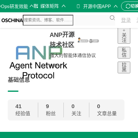
媒体矩阵
vOps研发效能
开源中国APP
切
登录
+
ANP开源
关
注
技术社区
私
信
强大的智能体通信协议
拉
ANP
黑
基础信息
41
9
0
0
经验值
粉丝
关注
文章总量