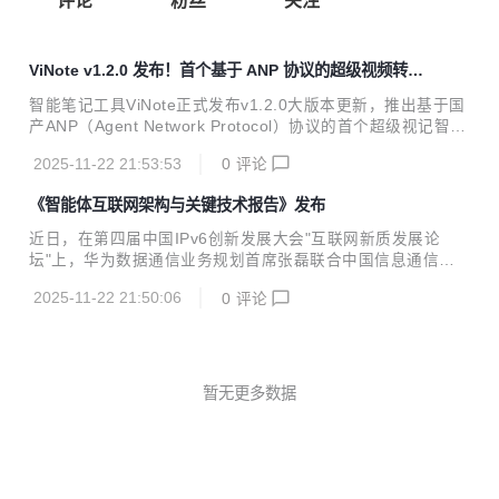
评论
粉丝
关注
ViNote v1.2.0 发布！首个基于 ANP 协议的超级视频转录
智能体
智能笔记工具ViNote正式发布v1.2.0大版本更新，推出基于国
产ANP（Agent Network Protocol）协议的首个超级视记智能
体——ViNoter。本次更新标志着ViNote从“被动工具”迈向“主
2025-11-22 21:53:53
0
评论
动智能伙伴”的重要一步，实现自然语言驱动全流程任务落
地。 :rocket: 智能进化：从工具到伙伴 ViNoter的核心突破在
《智能体互联网架构与关键技术报告》发布
于对用户意图的深度理解。通过集成ANP协议，ViNote将基础
模块升级为AI Agent，构建了多智能体协作生态。用户只需用
近日，在第四届中国IPv6创新发展大会"互联网新质发展论
自然语言提出需求，ViNoter即可自动完成视频搜索→下载→
坛"上，华为数据通信业务规划首席张磊联合中国信息通信研
转录→笔记生成→翻译→保存的全流程，真正实现“一句话搞
究院、中国银联、中国通信标准化协会、中国移动研究院、中
定所有操作”。 :sp...
2025-11-22 21:50:06
0
评论
国电信研究院、中国联通研究院、NIDA医疗行业委员会，以
及ANP开源社区共同发布《智能体互联网架构与关键技术报
告》（以下简称"报告"）。这标志着中国在智能体互联网基础
设施建设和标准制定方面迈出了关键一步。 从协议到架构：A
NP开源社区参与定义产业共识 作为全球首个开源智能体通信
暂无更多数据
协议的发起者，ANP开源社区此次作为8家联合发布机构之
一，与华为、三大运营商、中国银联等产业巨头并肩，共同参
与了这份具有里程碑意义的产业报告的制定。这不仅是对...