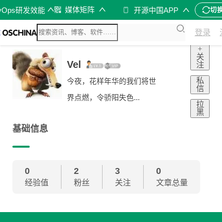
媒体矩阵
vOps研发效能
开源中国APP
切
登录
+
关
Vel
注
私
今夜，花样年华的我们将世
信
界点燃，令骄阳失色...
拉
黑
基础信息
0
2
3
0
经验值
粉丝
关注
文章总量