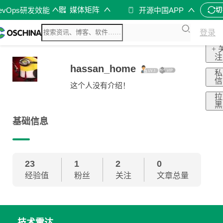
媒体矩阵
evOps研发效能
开源中国APP
切
登录
+ 
注
hassan_home
私
信
这个人没有介绍！
拉
黑
基础信息
23
1
2
0
经验值
粉丝
关注
文章总量
技术雷达