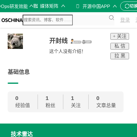
媒体矩阵
vOps研发效能
开源中国APP
切
登录
+ 关注
开封线
私 信
这个人没有介绍！
拉 黑
基础信息
0
1
1
0
经验值
粉丝
关注
文章总量
技术雷达