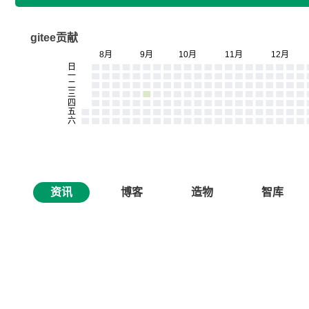
gitee贡献
资讯
博客
造物
智库