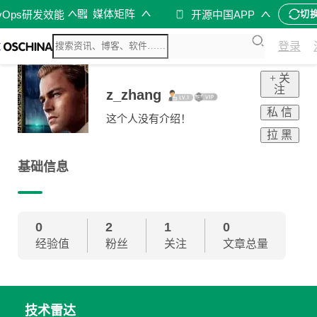
媒体矩阵
vOps研发效能
开源中国APP
切
登录
+ 关
注
z_zhang
私 信
这个人没有介绍！
拉 黑
基础信息
0
2
1
0
经验值
粉丝
关注
文章总量
技术雷达