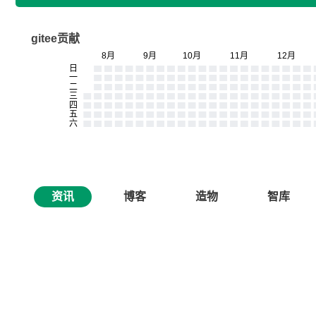
gitee贡献
资讯
博客
造物
智库