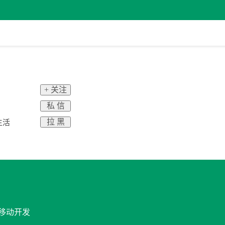
+ 关注
私 信
拉 黑
生活
 移动开发