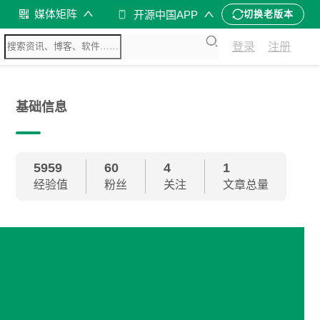
媒体矩阵
开源中国APP
切换老版本
登录
注册
基础信息
5959
60
4
1
经验值
粉丝
关注
文章总量