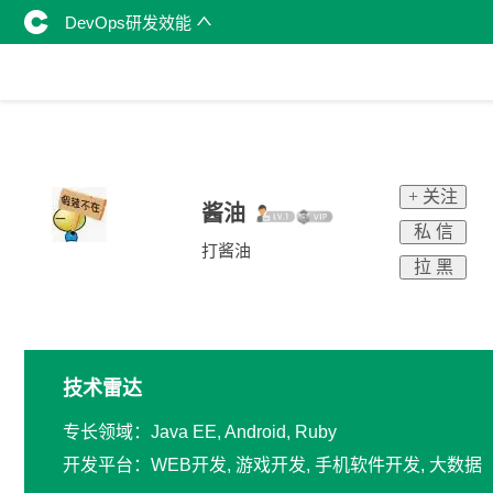
DevOps研发效能
+ 关注
酱油
私 信
打酱油
拉 黑
技术雷达
专长领域：Java EE, Android, Ruby
开发平台：WEB开发, 游戏开发, 手机软件开发, 大数据