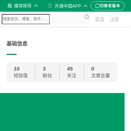
媒体矩阵
开源中国APP
切换老版本
登录
注册
基础信息
10
3
45
0
经验值
粉丝
关注
文章总量