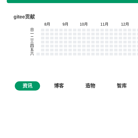
gitee贡献
资讯
博客
造物
智库