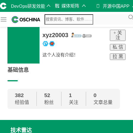
媒体矩阵
DevOps研发效能
开源中国APP
+ 关
xyz20003
注
私 信
这个人没有介绍！
拉 黑
基础信息
382
52
1
0
经验值
粉丝
关注
文章总量
技术雷达