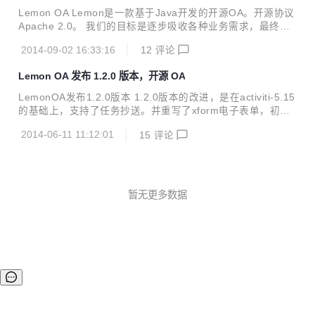
A。开源协议Apache 2.0。 我们的目标是逐步吸收各种业务需
Lemon OA Lemon是一款基于Java开发的开源OA。开源协议
求，最终...
Apache 2.0。 我们的目标是逐步吸收各种业务需求，最终发
展成为能够包含所有功能的工具栈，实现尽量减少编码，只通
2014-09-02 16:33:16
12
评论
过配置就完成各种定制需求。 极速起步 安装JDK。 下载lemo
n-1.3.0.zip。 解压后运行startup.bat 启动完成后。 访问htt
Lemon OA 发布 1.2.0 版本，开源 OA
p://localhost:8080/ 登录账号: lingo 登录密码: 1 Web流程设
计器 集成Modeler，直接在浏览器里拖拽设计流程。（免费版
LemonOA发布1.2.0版本 1.2.0版本的改进，是在activiti-5.15
不支持IE） 电子表单 在浏览器里拖拽设计表单，设计的表单
的基础上，支持了任务抄送。并重写了xform电子表单，初步
与流程绑定，无需编码可以直接调用。 集成组织机构 支...
支持单元格合并。 详细修订列表：https://github.com/xuhuis
2014-06-11 11:12:01
15
评论
heng/lemon/issues?milestone=4&state=closed。 源码地
址：https://github.com/xuhuisheng/lemon/tree/lemon-1.2.
0。 独立运行包：http://pan.baidu.com/s/1hqBpSZM。 Lem
on是一款基于Java开发的开源OA。开源协议Apache 2.0。
我们的目标是逐...
暂无更多数据