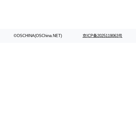
©OSCHINA(OSChina.NET)
京ICP备2025119063号