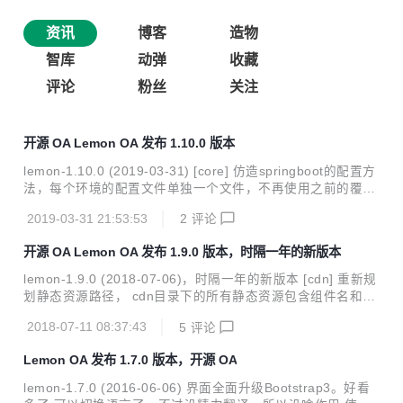
资讯
博客
造物
智库
动弹
收藏
评论
粉丝
关注
开源 OA Lemon OA 发布 1.10.0 版本
lemon-1.10.0 (2019-03-31) [core] 仿造springboot的配置方
法，每个环境的配置文件单独一个文件，不再使用之前的覆盖
方式。 [biz] 做一个简单的应用导航页。 [party] 优化组织结构
2019-03-31 21:53:53
2
评论
操作。 [bpm] 演示流程：印章，资产，差旅，车辆，休假，报
销，收发文。 详细修订列表： https://github.com/xuhuishen
开源 OA Lemon OA 发布 1.9.0 版本，时隔一年的新版本
g/lemon/issues?q=milestone%3A1.10.0 源码地址： https://
github.com/xuhuisheng/lemon/tree/lemon-1.10.0 独立运行
lemon-1.9.0 (2018-07-06)，时隔一年的新版本 [cdn] 重新规
包： 链接: https:...
划静态资源路径， cdn目录下的所有静态资源包含组件名和版
本号。 [data] 不再使用sql初始化数据，改用csv和json初始化
2018-07-11 08:37:43
5
评论
数据。 [user] 优化账号管理功能。 [bpm] 增加了几个演示流
程。 [biz] 尝试添加车辆，会议室，考勤管理。 详细修订列
Lemon OA 发布 1.7.0 版本，开源 OA
表：https://github.com/xuhuisheng/lemon/issues?mileston
e=12&q=is%3Aclosed 源码地址：https://github.com/xuhuis
lemon-1.7.0 (2016-06-06) 界面全面升级Bootstrap3。好看
heng/lemon/tree/lemon-1...