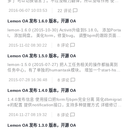
多了 可以切换语言了。不过没精力翻译，所以没啥作用 使用s
nowflake生成id。目前没啥好处，为以后兼容oracle打基础 使
2016-06-07 10:03:53
22
评论
用jcache统一缓存。 启动android移动端。 详细修订列表：ht
tps://github.com/xuhuisheng/lemon/issues?milestone=10&
Lemon OA 发布 1.6.0 版本，开源 OA
q=is%3Aclosed 源码地址：https://github.com/xuhuisheng/l
emon/tree/lemon-1.7.0 独立运行包：http://pan.baidu.com/
lemon-1.6.0 (2015-10-30) Activiti升级到5.18.0。 添加Porta
s/...
l。 添加网盘。 美化form，修复bug。 调整bpm的跟踪页面。
详细修订列表：https://github.com/xuhuisheng/lemon/issue
2015-11-02 08:30:22
8
评论
s?milestone=9&q=is%3Aclosed 源码地址：https://github.c
om/xuhuisheng/lemon/tree/lemon-1.6.0 独立运行包：htt
Lemon OA 发布 1.5.0 版本，开源 OA
p://pan.baidu.com/s/1o6OptTS Lemon是一款基于Java开发
的开源OA。开源协议Apache 2.0。 我们的目...
lemon-1.5.0 (2015-07-27) 把人工任务相关的操作都抽离到
任务中心，有了单独的humantask模块。 增加一个start-hsql
db-client.bat可以连接数据库。 xform支持附件。 详细修订列
2015-07-28 16:36:48
8
评论
表：https://github.com/xuhuisheng/lemon/issues?mileston
e=8&q=is%3Aclosed。 源码地址：https://github.com/xuhui
Lemon OA 发布 1.4.0 版本，开源 OA
sheng/lemon/tree/lemon-1.5.0。 独立运行包：http://pan.b
aidu.com/s/1mgEdsEG。 Lemon是一款基于Java开发...
1.4.0发布信息 使用接口把form与bpm完全分离 简化dbmigrat
e的配置 提供notification接口，支持多种提醒方式 详细修订列
表：https://github.com/xuhuisheng/lemon/issues?mileston
2014-11-27 08:19:32
8
评论
e=6&state=closed。 源码地址：https://github.com/xuhuish
eng/lemon/tree/lemon-1.4.0。 独立运行包：http://pan.baid
Lemon OA 发布 1.3.0 版本，开源 OA
u.com/s/1sjug013。 Lemon是一款基于Java开发的开源O