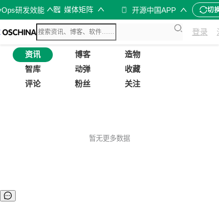
媒体矩阵
vOps研发效能
开源中国APP
切
登录
资讯
博客
造物
智库
动弹
收藏
评论
粉丝
关注
暂无更多数据