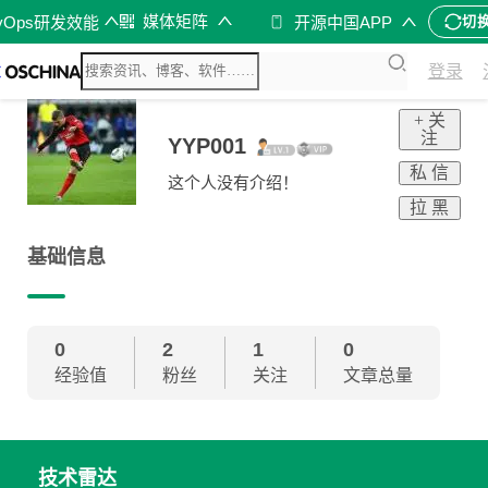
媒体矩阵
vOps研发效能
开源中国APP
切
登录
+ 关
注
YYP001
私 信
这个人没有介绍！
拉 黑
基础信息
0
2
1
0
经验值
粉丝
关注
文章总量
技术雷达