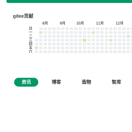
gitee贡献
资讯
博客
造物
智库