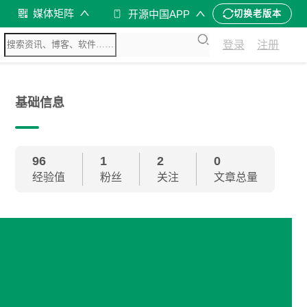
媒体矩阵
开源中国APP
切换老版本
登录
注册
基础信息
96
1
2
0
经验值
粉丝
关注
文章总量