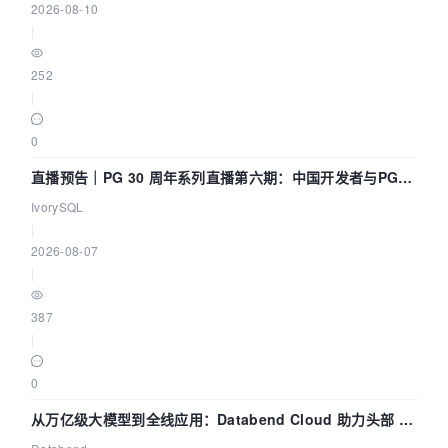
2026-08-10
|
252
|
0
直播预告｜PG 30 周年系列直播第六期：中国开发者与PG内
核——我们改得动吗？我们贡献了什么？
IvorySQL
|
2026-08-07
|
387
|
0
从万亿级大模型到全线应用：Databend Cloud 助力头部 AI
企业构建全链路 Trace 数据管道