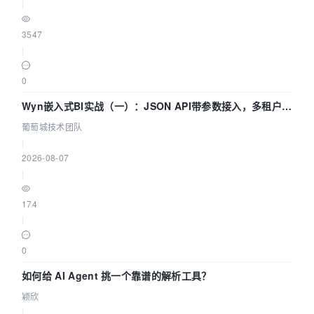
|
3547
|
0
Wyn嵌入式BI实战（一）：JSON API带参数接入，多租户数
据源配置指南 | 葡萄城技术团队
葡萄城技术团队
|
2026-08-07
|
174
|
0
如何给 AI Agent 挑一个靠谱的解析工具？
颖欣
|