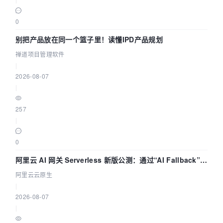
0
别把产品放在同一个篮子里！读懂IPD产品规划
禅道项目管理软件
|
2026-08-07
|
257
|
0
阿里云 AI 网关 Serverless 新版公测：通过“AI Fallback”与
拓扑可视化构建 AI 流量治理底座
阿里云云原生
|
2026-08-07
|