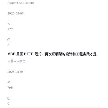
Asia 2026 主题演讲！
Apache SeaTunnel
|
2026-08-06
|
277
|
0
MCP 重回 HTTP 范式，再次证明架构设计和工程实践才是稀
缺资源
阿里云云原生
|
2026-08-06
|
795
|
0