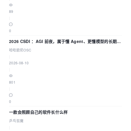
89
|
0
2026 CSDI ：AGI 前夜，属于懂 Agent、更懂模型的长期深
耕企业
哈哈欧尼OSC
|
2026-08-10
|
801
|
0
一款会照顾自己的软件长什么样
乒乓狂魔
|