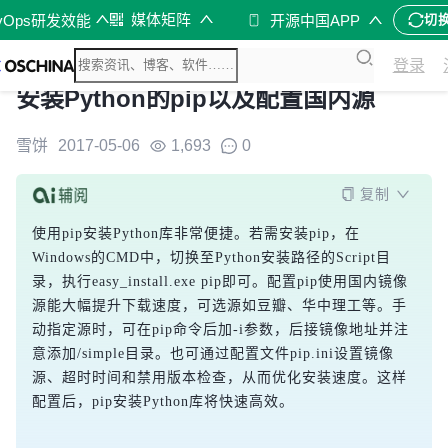
媒体矩阵
vOps研发效能
开源中国APP
切
登录
安装Python的pip以及配置国内源
雪饼
2017-05-06
1,693
0
复制
使用pip安装Python库非常便捷。若需安装pip，在
Windows的CMD中，切换至Python安装路径的Script目
录，执行easy_install.exe pip即可。配置pip使用国内镜像
源能大幅提升下载速度，可选源如豆瓣、华中理工等。手
动指定源时，可在pip命令后加-i参数，后接镜像地址并注
意添加/simple目录。也可通过配置文件pip.ini设置镜像
源、超时时间和禁用版本检查，从而优化安装速度。这样
配置后，pip安装Python库将快速高效。