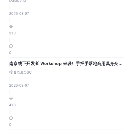
Databend
|
2026-08-07
|
310
|
0
南京线下开发者 Workshop 来袭！手把手落地商用具身交互
智能 Agent 应用
哈哈欧尼OSC
|
2026-08-07
|
418
|
0