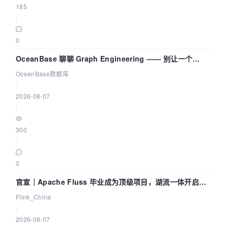
185
|
0
OceanBase 聊聊 Graph Engineering —— 别让一个
Agent 既当运动员又
OceanBase数据库
|
2026-08-07
|
300
|
0
官宣｜Apache Fluss 毕业成为顶级项目，湖流一体开启
Agentic Lake 全面实时化时代
Flink_China
|
2026-08-07