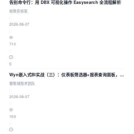
告别命令行：用 DBX 可视化操作 Easysearch 全流程解析
极限实验室
|
2026-08-07
|
710
|
0
Wyn嵌入式BI实战（三）：仪表板筛选器+报表查询面板，参
数联动全闭环
葡萄城技术团队
|
2026-08-07
|
164
|