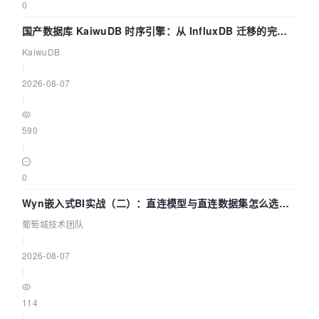
0
国产数据库 KaiwuDB 时序引擎：从 InfluxDB 迁移的完整
技术路径
KaiwuDB
|
2026-08-07
|
590
|
0
Wyn嵌入式BI实战（二）：直连模型与直连数据集怎么选，
参数为什么不生效？| 葡萄城技术团队
葡萄城技术团队
|
2026-08-07
|
114
|