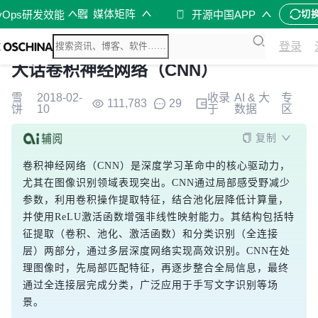
媒体矩阵
vOps研发效能
开源中国APP
切
登录
大话卷积神经网络（CNN）
雪
2018-02-
收录
AI & 大
专
111,783
29
饼
10
于
数据
区
复制
卷积神经网络（CNN）是深度学习革命中的核心驱动力，
尤其在图像识别领域表现突出。CNN通过局部感受野减少
参数，利用卷积操作提取特征，结合池化层降低计算量，
并使用ReLU激活函数增强非线性映射能力。其结构包括特
征提取（卷积、池化、激活函数）和分类识别（全连接
层）两部分，通过多层深度网络实现高效识别。CNN在处
理图像时，先局部匹配特征，再逐步整合全局信息，最终
通过全连接层完成分类，广泛应用于手写文字识别等场
景。