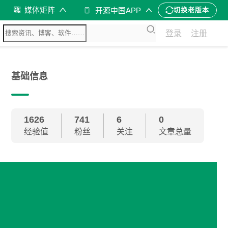
媒体矩阵
开源中国APP
切换老版本
登录
注册
基础信息
1626
741
6
0
经验值
粉丝
关注
文章总量