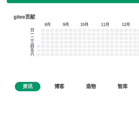
gitee贡献
资讯
博客
造物
智库