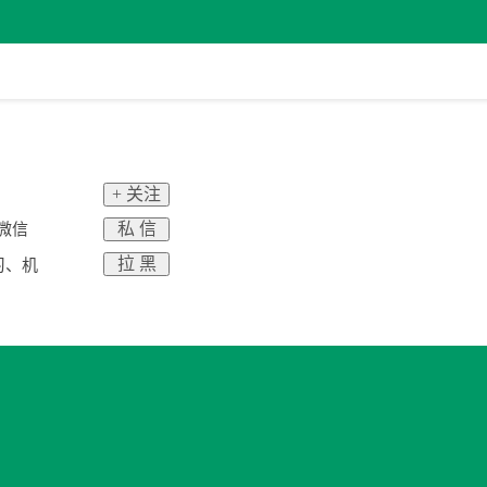
+ 关注
私 信
）微信
拉 黑
习、机