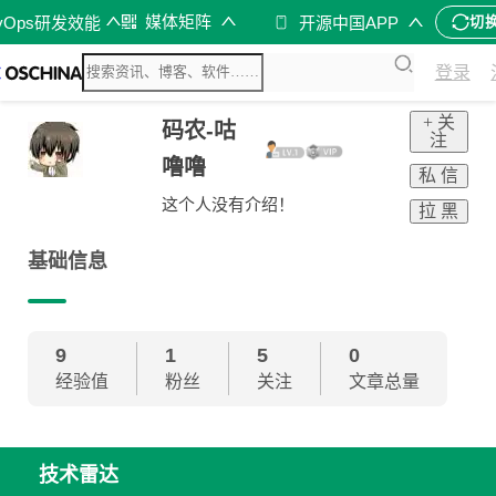
媒体矩阵
vOps研发效能
开源中国APP
切
登录
+ 关
码农-咕
注
噜噜
私 信
这个人没有介绍！
拉 黑
基础信息
9
1
5
0
经验值
粉丝
关注
文章总量
技术雷达