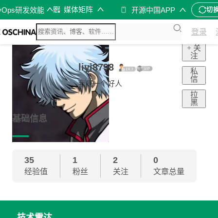
媒体矩阵
vOps研发效能
开源中国APP
切
登录
+ 关
注
liyi8798
私
信
我是一个好人
拉
黑
基础信息
35
1
2
0
经验值
粉丝
关注
文章总量
技术雷达