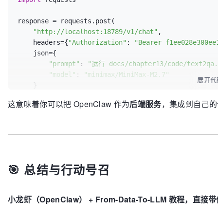
response = requests.post(

"http://localhost:18789/v1/chat"
,

    headers={
"Authorization"
: 
"Bearer f1ee028e300ee
    json={

"prompt"
: 
"运行 docs/chapter13/code/text2qa.
"model"
: 
"minimax/MiniMax-M2.7"
展开代
    }

)

这意味着你可以把 OpenClaw 作为
后端服务
，集成到自己的训练
# 获取返回结果
print
(
f"训练状态: 
{result[
'status'
]}
"
print
(
f"最终 Loss: 
{result[
'final_loss'
]}
"
)

🎯 总结与行动号召
小龙虾（OpenClaw） + From-Data-To-LLM 