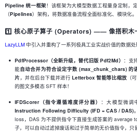
Pipeline 统一框架
！该框架为大模型数据工程量身定制，
（
Pipelines
）架构，将数据准备流程全面标准化、模块化。
1️⃣ 核心原子算子 (Operators) —— 像
LazyLLM
中引入并重构了一系列极具工业实战价值的数据处
PdfProcessor（全新升级，替代旧版 Pdf2Md）
：支持
能
自动合并为符合设定字数 (max_chunk_chars) 
片
，并在后台下载并进行
Letterbox 智能等比缩放
（可
的图文多模态 SFT 样本！
IFDScorer（指令遵循难度评分器）
：大模型微调中
Instruction Following Difficulty (IFD = CAS / DAS)
loss，DAS 为不提供指令下直接生成答案的 average
子，可以自动过滤掉废话和过于简单的无价值指令，只留下