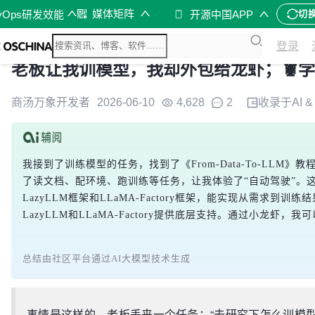
媒体矩阵
vOps研发效能
开源中国APP
切
登录
老板让我训模型，我却外包给龙虾；🦞
商汤万象开发者
2026-06-10
4,628
2
收录于
AI 
我接到了训练模型的任务，找到了《From-Data-To-LLM》
了读文档、配环境、跑训练等任务，让我体验了“自动驾驶”。这个组合包括
LazyLLM框架和LLaMA-Factory框架，能实现从需求到
LazyLLM和LLaMA-Factory提供底层支持。通过小龙
总结由社区平台通过AI大模型技术生成
事情是这样的，老板丢来一个任务：“去研究下怎么训模型