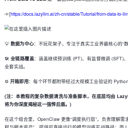
☞[
https://docs.lazyllm.ai/zh-cn/stable/Tutorial/from-data-to-ll
💡
数据为中心
：不玩花架子，专注于真实工业界最核心的“数据
🛠️
全链路覆盖
：涵盖继续预训练 (PT)、有监督微调 (SFT)、
全套实战。
⚙️
开箱即用
：每个环节都附带经过大规模工业验证的 Pytho
(注：本教程的复杂数据清洗与准备脚本，在底层均由 LazyLLM
将为你深度揭秘这一强悍后盾。)
在这个组合里，OpenClaw 更像“调度执行层”，负责理解需求、
程与脚本资产”，提供可直接运行的模型训练实战路径；而 LazyL