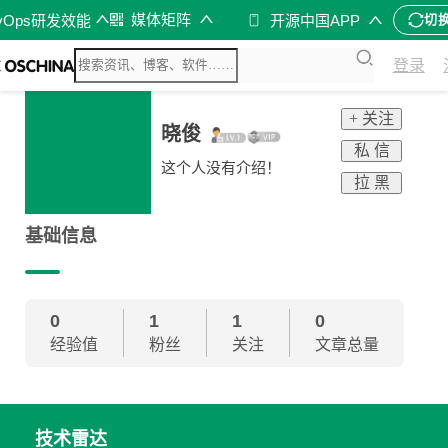
媒体矩阵
vOps研发效能
开源中国APP
切
登录
+ 关注
晓俊
私 信
这个人没有介绍！
拉 黑
基础信息
0
1
1
0
经验值
粉丝
关注
文章总量
技术雷达