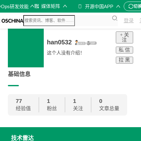
媒体矩阵
vOps研发效能
开源中国APP
切
登录
+ 关
注
han0532
私 信
这个人没有介绍！
拉 黑
基础信息
77
1
1
0
经验值
粉丝
关注
文章总量
技术雷达