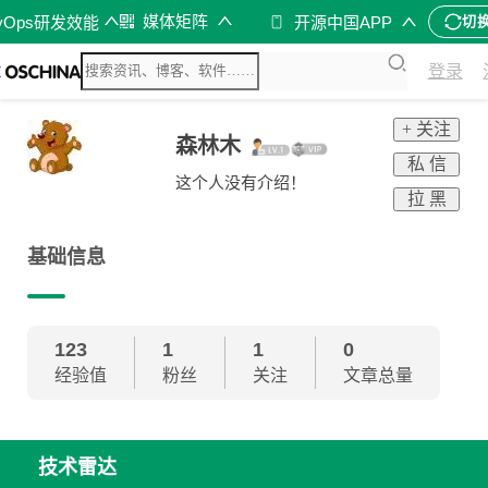
媒体矩阵
vOps研发效能
开源中国APP
切
登录
+ 关注
森林木
私 信
这个人没有介绍！
拉 黑
基础信息
123
1
1
0
经验值
粉丝
关注
文章总量
技术雷达