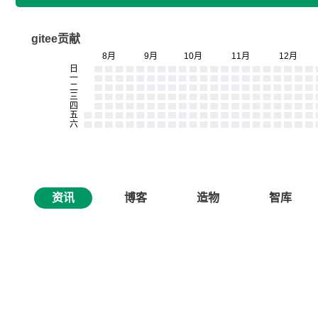
gitee贡献
资讯
博客
造物
智库