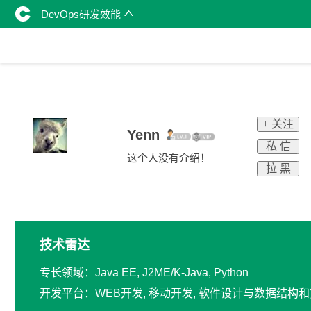
DevOps研发效能
+ 关注
Yenn
私 信
这个人没有介绍！
拉 黑
技术雷达
专长领域：Java EE, J2ME/K-Java, Python
开发平台：WEB开发, 移动开发, 软件设计与数据结构