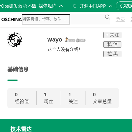
媒体矩阵
vOps研发效能
开源中国APP
切
登录
+ 关注
wayo
私 信
这个人没有介绍！
拉 黑
基础信息
0
1
1
0
经验值
粉丝
关注
文章总量
技术雷达