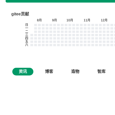
gitee贡献
资讯
博客
造物
智库